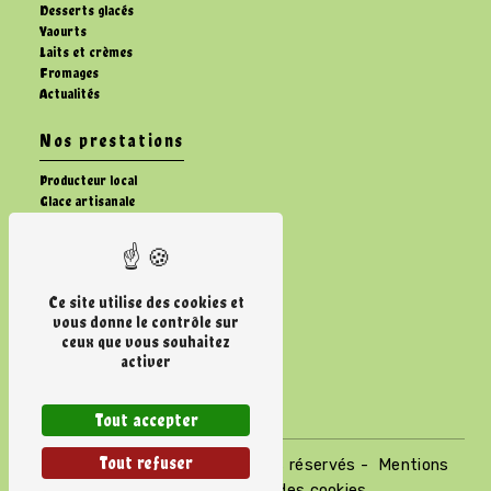
Desserts glacés
Yaourts
Laits et crèmes
Fromages
Actualités
Nos prestations
Producteur local
Glace artisanale
Dessert glacé artisanale
Vente fromage fermier
Ferme
Vente de lait
Ce site utilise des cookies et
Vente de crème
vous donne le contrôle sur
Élevage de vaches
ceux que vous souhaitez
Fabrication yaourts
activer
Vente de fromage laitier
Marchés
Tout accepter
Tout refuser
©
Vistalid
- 2026 - Tous droits réservés -
Mentions
légales
-
Gestion des cookies