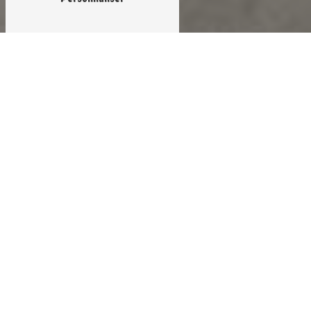
Élevage de vaches
à La Clotte
[h3]Élevage de vaches dans la ville de La Clotte : La
Ferme Bodard[/h3] [p]La ferme Bodard, située à La
Clotte, est spécialisée dans l'élevage de vaches depuis
de nombreuses années. Les vaches élevées dans cette
exploitation sont choyées et bénéficient de conditions
optimales pour leur bien-être et leur santé. Grâce à