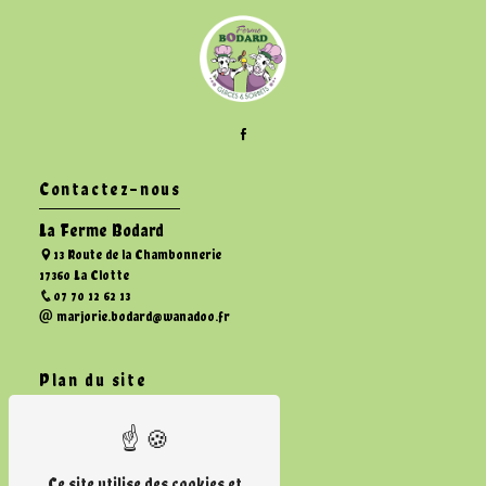
Contactez-nous
La Ferme Bodard
13 Route de la Chambonnerie
17360 La Clotte
07 70 12 62 13
marjorie.bodard@wanadoo.fr
Plan du site
Accueil
Glaces
Galerie photo
Contact
Ce site utilise des cookies et