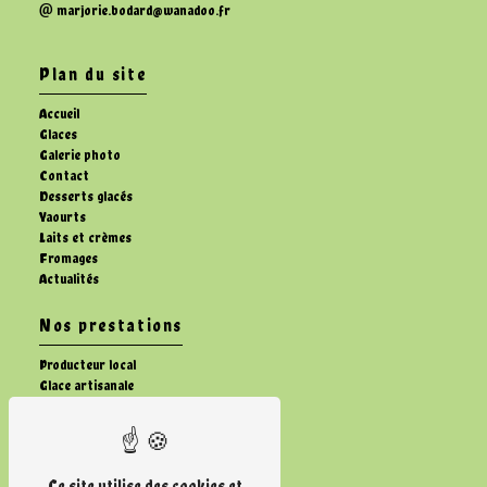
marjorie.bodard@wanadoo.fr
Plan du site
Accueil
Glaces
Galerie photo
Contact
Desserts glacés
Yaourts
Laits et crèmes
Fromages
Actualités
Nos prestations
Producteur local
Glace artisanale
Dessert glacé artisanale
Vente fromage fermier
Ferme
Vente de lait
Ce site utilise des cookies et