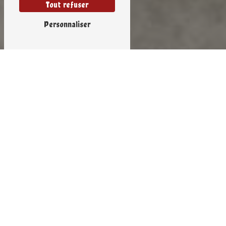
Tout refuser
Personnaliser
Ferme près de
Montguyon
LA FERME BODARD À MONTGUYON :
DÉCOUVREZ UN HAVRE DE NATURE
Située à Montguyon, La ferme Bodard est un
lieu emblématique de la région, offrant une